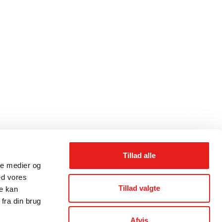
Tillad alle
ale medier og
ed vores
Tillad valgte
re kan
fra din brug
Afvis