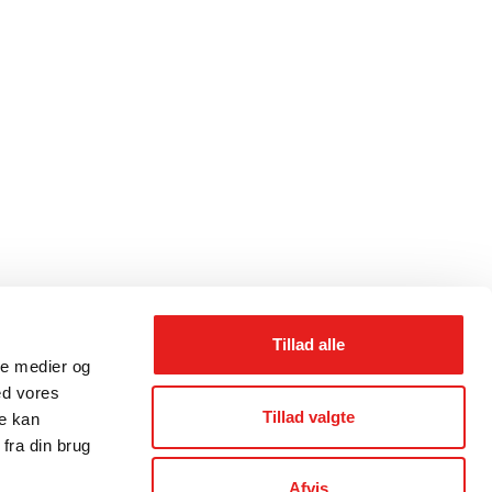
Tillad alle
ale medier og
ed vores
Tillad valgte
re kan
fra din brug
Afvis